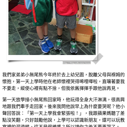
我們家弟弟小無尾熊今年終於去上幼兒園，脫離父母與褓姆的
懷抱，第一天上學時他在老師懷裡哭得唏哩嘩啦，直嚷著要我
不要走，縱使心裡有點不捨，但我依舊揮揮手跟他說再見。
第一天放學接小無尾熊回家時，他玩得全身大汗淋漓，很高興
地跟我們牽手走回家。後來我問他說早上為什麼要哭呢？他小
聲回答說：「第一天上學我會緊張啦！」，我跟蘋果媽聽了差
點沒笑翻，只好鼓勵他說，上學可以認識新朋友，還可以玩教
室裡的溜滑梯，這不是很棒嗎？所以請你之後不要再哭了。