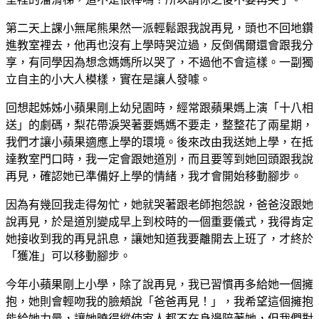
第二天上課小無尾熊果然一派輕鬆跟我說再見，頭也不回地鑽
進教室裡去，他再也沒有上學時哭泣過，反倒偶爾還會跟我分
享，有同學因為想念媽媽所以哭了，不過他不會這樣。一副獨
立自主的小大人模樣，實在是讓人發噱。
回想起姊姊小蘋果剛上幼兒園時，經常跟蘋果媽上演「十八相
送」的劇碼，梨花帶淚哭著要媽媽不要走，整整花了兩星期，
我們才讓小蘋果適應上學的環境。後來改由我送她上學，在抵
達教室門口時，我一定會跟她道別，而且要等到她回頭跟我說
再見，確認她已準備好上學的情緒，我才會開始移動腳步。
因為有幾回我走得匆忙，她就哭著跟老師抱怨說，爸爸沒跟她
說再見，於是道別變成早上到校時的一個重要儀式，我得肯定
她接收到我的再見訊息，讓她知道我要離開去上班了，才終於
「獲准」可以移動腳步。
今年小蘋果剛上小學，除了說再見，我已習慣再多給她一個擁
抱，她則會輕吻我的臉頰說「爸爸再見！」，我希望這個擁抱
能給她力量，讓她曉得縱使家人都不在身邊陪著她，但我們對