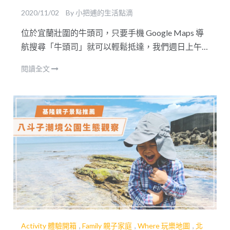
2020/11/02
By
小把逋的生活點滴
位於宜蘭壯圍的牛頭司，只要手機 Google Maps 導
航搜尋「牛頭司」就可以輕鬆抵達，我們週日上午
從台北出發，不塞車大約一小時左右就可以抵達
閱讀全文
囉。過雪隧後下礁溪、頭城交流道後約再十分鐘內
就可以抵達，
Activity 體驗開箱
,
Family 親子家庭
,
Where 玩樂地圖
,
北