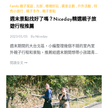
Family 親子家庭
,
北部
,
哪裡好玩
,
廣宣企劃
,
戶外活動
,
特
色小旅行
,
親子手作
,
親子景點
週末景點找好了嗎？Niceday精選親子旅
遊行程推薦
2023/01/05
By
Niceday
週末期間的大台北區，小編整理幾個不錯的室內室
外親子行程和景點，推薦給週末期間想帶小孩踏青
的爸爸媽媽，不論下雨或晴天都可省去舟車勞頓，
閱讀全文
全家親子出遊趣～