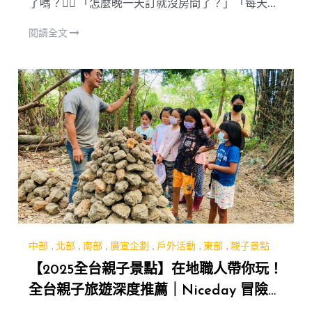
了嗎？🙋‍♀ 「怎麼晚一天訂就沒房間了？」「每天限
量五組遊客，我們沒辦法參加了…」「只剩下一些太
閱讀全文
早或太晚時間的車票，還是這次連假不出門玩
了？」 看到滿意的行
中部
,
北部
,
南部
,
廣宣企劃
,
戶外活動
,
東部
,
親子景點
【2025全台親子景點】在地職人帶你玩！
全台親子旅遊深度推薦｜Niceday 冒險島
傳說系列