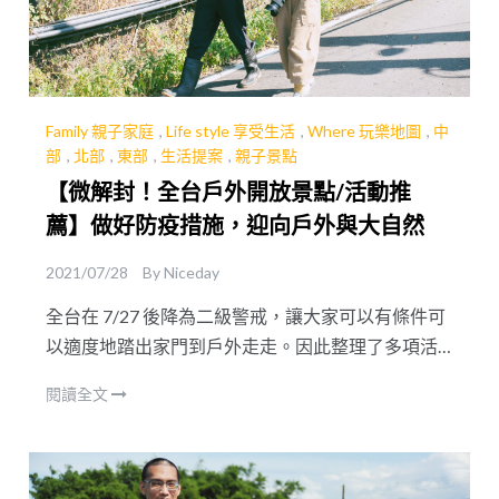
Family 親子家庭
,
Life style 享受生活
,
Where 玩樂地圖
,
中
部
,
北部
,
東部
,
生活提案
,
親子景點
【微解封！全台戶外開放景點/活動推
薦】做好防疫措施，迎向戶外與大自然
2021/07/28
By
Niceday
全台在 7/27 後降為二級警戒，讓大家可以有條件可
以適度地踏出家門到戶外走走。因此整理了多項活
動與景點懶人包，希望大家可以再做好防疫措施的
閱讀全文
前提下，可以迎向戶外與大自然～同時提供 88 折讓
大家可以用優惠的價格，體驗防疫新生活！