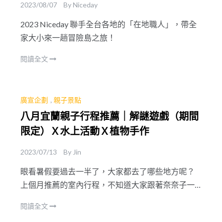
2023/08/07
By
Niceday
2023 Niceday 聯手全台各地的「在地職人」，帶全
家大小來一趟冒險島之旅！
閱讀全文
廣宣企劃
,
親子景點
八月宜蘭親子行程推薦｜解謎遊戲（期間
限定）Ｘ水上活動Ｘ植物手作
2023/07/13
By
Jin
眼看暑假要過去一半了，大家都去了哪些地方呢？
上個月推薦的室內行程，不知道大家跟著奈奈子一
起玩遍雙北冷氣景點的心得如何？這個月奈奈子要
閱讀全文
推薦大家宜蘭的活動景點喔！宜蘭除了車程方便，