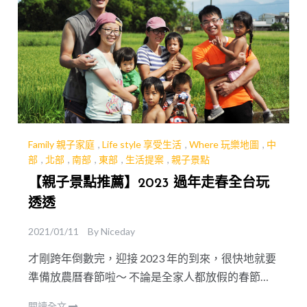
Family 親子家庭
,
Life style 享受生活
,
Where 玩樂地圖
,
中
部
,
北部
,
南部
,
東部
,
生活提案
,
親子景點
【親子景點推薦】2023 過年走春全台玩
透透
2021/01/11
By
Niceday
才剛跨年倒數完，迎接 2023 年的到來，很快地就要
準備放農曆春節啦～ 不論是全家人都放假的春節或
是學生專屬的寒假，好奇大家都是怎麼安排活動的
閱讀全文