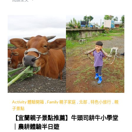
呢？今年小編決定了！要來幫全家人安排個闔家歡
樂的出遊行程，讓今年春節有別於以往的廟宇跑
點，創造和家人相聚的有趣記憶！
Activity 體驗開箱
,
Family 親子家庭
,
北部
,
特色小旅行
,
親
子景點
【宜蘭親子景點推薦】牛頭司耕牛小學堂
｜農耕體驗半日遊