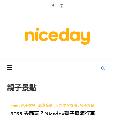
Skip
to
content
親子體驗的首選預訂平台
Niceday 親
子X體驗
親子景點
Family 親子家庭
,
廣宣企劃
,
玩樂學習攻略
,
親子景點
2025 去哪玩？Niceday親子展演行事