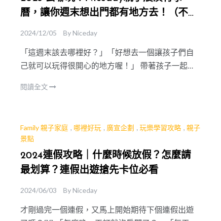
曆，讓你週末想出門都有地方去！（不定
期更新）
2024/12/05
By
Niceday
「這週末該去哪裡好？」「好想去一個讓孩子們自
己就可以玩得很開心的地方喔！」 帶著孩子一起來
參加親子展演活動吧！每個縣市都有精彩的團隊演
閱讀全文
出及藝術節歡迎大家一起共襄盛舉！Niceday 奈奈子
整理 202
Family 親子家庭
,
哪裡好玩
,
廣宣企劃
,
玩樂學習攻略
,
親子
景點
2024連假攻略｜什麼時候放假？怎麼請
最划算？連假出遊搶先卡位必看
2024/06/03
By
Niceday
才剛過完一個連假，又馬上開始期待下個連假出遊