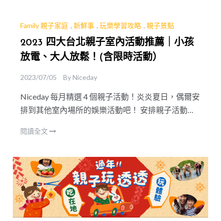
風景優美，活動的選擇也很
Family 親子家庭
,
新鮮事
,
玩樂學習攻略
,
親子景點
2023 四大台北親子室內活動推薦｜小孩
放電、大人放鬆！(含限時活動）
2023/07/05
By
Niceday
Niceday 每月精選 4 個親子活動！炎炎夏日，偶爾安
排到其他室內場所的娛樂活動吧！ 安排親子活動其
實是一個很重要的選擇題：要讓孩子們擁有一個快
閱讀全文
樂的、充實的還是富有自主性的暑假呢？為什麼不
全都要呢