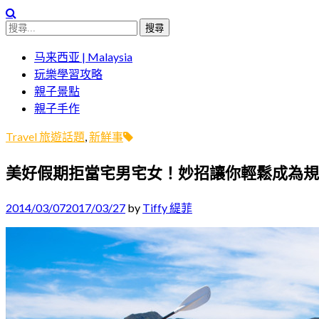
搜
親子體驗的首選預訂平台
Niceday 親子X體驗
尋
马来西亚 | Malaysia
關
玩樂學習攻略
鍵
親子景點
字:
親子手作
Travel 旅遊話題
,
新鮮事
美好假期拒當宅男宅女！妙招讓你輕鬆成為規
2014/03/07
2017/03/27
by
Tiffy 緹菲