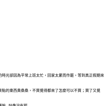
的時光卻因為平常上班太忙，回家太累而作罷，等到真正假期來
景點的東西貴桑桑，不買覺得都來了怎麼可以不買；買了又覺
穫嘛…好像沒有耶…