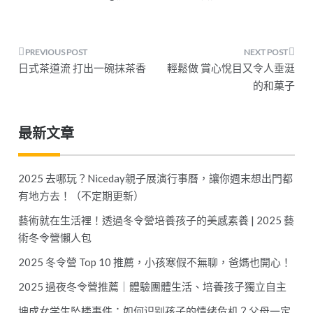
文
日式茶道流 打出一碗抹茶香
輕鬆做 賞心悅目又令人垂涏
章
的和菓子
導
最新文章
覽
2025 去哪玩？Niceday親子展演行事曆，讓你週末想出門都
有地方去！（不定期更新）
藝術就在生活裡！透過冬令營培養孩子的美感素養 | 2025 藝
術冬令營懶人包
2025 冬令營 Top 10 推薦，小孩寒假不無聊，爸媽也開心！
2025 過夜冬令營推薦｜體驗團體生活、培養孩子獨立自主
坤成女学生坠楼事件：如何识别孩子的情绪危机？父母一定