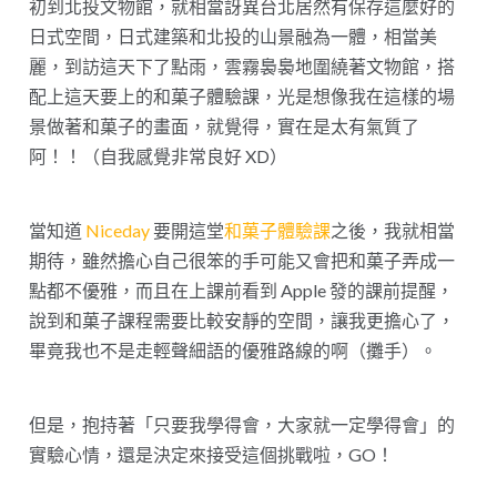
初到北投文物館，就相當訝異台北居然有保存這麼好的
日式空間，日式建築和北投的山景融為一體，相當美
麗，到訪這天下了點雨，雲霧裊裊地圍繞著文物館，搭
配上這天要上的和菓子體驗課，光是想像我在這樣的場
景做著和菓子的畫面，就覺得，實在是太有氣質了
阿！！（自我感覺非常良好 XD）
當知道
Niceday
要開這堂
和菓子體驗課
之後，我就相當
期待，雖然擔心自己很笨的手可能又會把和菓子弄成一
點都不優雅，而且在上課前看到 Apple 發的課前提醒，
說到和菓子課程需要比較安靜的空間，讓我更擔心了，
畢竟我也不是走輕聲細語的優雅路線的啊（攤手）。
但是，抱持著「只要我學得會，大家就一定學得會」的
實驗心情，還是決定來接受這個挑戰啦，GO！