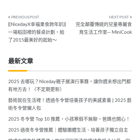
文
{{NicedayX幸福果食跨年趴}}
完全顛覆傳統的兒童專屬食
章
一場稻田裡的餐桌計劃，給
育生活工作室─ MiniCook
了2015最美好的起始～
導
覽
最新文章
2025 去哪玩？Niceday親子展演行事曆，讓你週末想出門都
有地方去！（不定期更新）
藝術就在生活裡！透過冬令營培養孩子的美感素養 | 2025 藝
術冬令營懶人包
2025 冬令營 Top 10 推薦，小孩寒假不無聊，爸媽也開心！
2025 過夜冬令營推薦｜體驗團體生活、培養孩子獨立自主