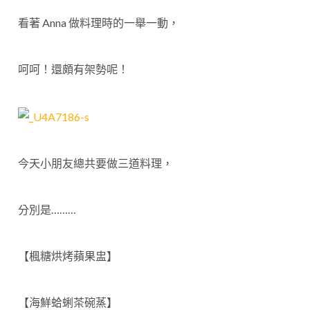
看著 Anna 做料理時的一舉一動，
呵呵！還頗有架勢呢！
今天小朋友總共要做三道料理，
分別是………
【楓糖烘烤蘋果盅】
【海鮮蛤蜊茶碗蒸】