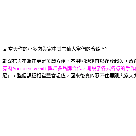
▲ 當天作的小多肉與家中其它仙人掌們的合照 ^^
乾燥花與不凋花更是美麗方便，不用照顧還可以存放超久，放
有肉 Succulent & Gift 與眾多品牌合作，開設了各
尼」，整個課程相當豐富超值，回來後真的忍不住要跟大家大力