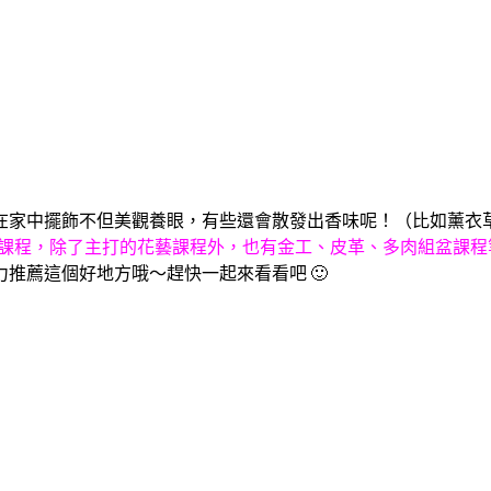
在家中擺飾不但美觀養眼，有些還會散發出香味呢！（比如薰衣
式各樣的手作課程，除了主打的花藝課程外，也有金工、皮革、多肉組盆
推薦這個好地方哦～趕快一起來看看吧 🙂