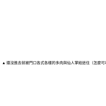
▲ 還沒進去就被門口各式各樣的多肉與仙人掌給迷住（怎麼可