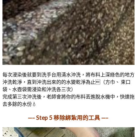
每次浸染後就要到洗手台用清水沖洗，將布料上深綠色的地方
沖洗乾淨，直到沖洗出來的的水變乾淨為止（方巾、 束口
袋、水壺袋需浸染和沖洗各三次）
完成第三次沖洗後，老師會將你的布料丟進脫水機中，快速拖
去多餘的水份💧
—– Step 5 移除綁紮用的工具 —–