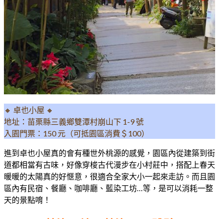
🔸 卓也小屋 🔸
地址：苗栗縣三義鄉雙潭村崩山下 1-9 號
入園門票：150 元（可抵園區消費＄100）
進到卓也小屋真的會有種世外桃源的感覺，園區內從建築到街
道都相當有古味，好像穿梭古代漫步在小村莊中，搭配上春天
暖暖的太陽真的好愜意，很適合全家大小一起來走訪。而且園
區內有民宿、餐廳、咖啡廳、藍染工坊…等，是可以消耗一整
天的景點唷！