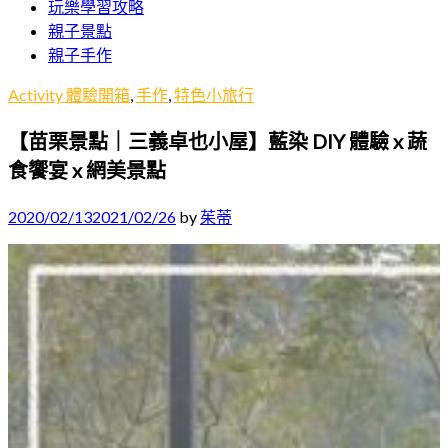
玩樂學習攻略
親子景點
親子手作
Activity 體驗開箱
,
手作
,
特色小旅行
【苗栗景點｜三義卓也小屋】藍染 DIY 體驗 x 蔬
食饗宴 x 網美景點
2020/02/13
2021/02/26
by
茱蒂