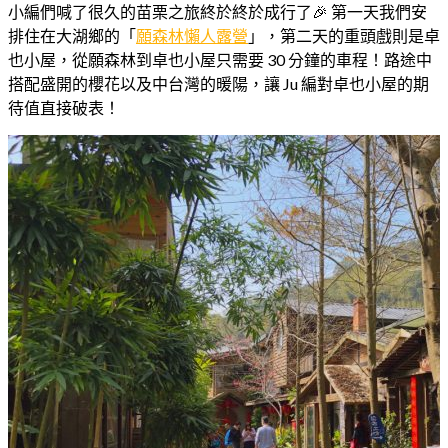
小編們喊了很久的苗栗之旅終於終於成行了🎉 第一天我們安
排住在大湖鄉的「
願森林懶人露營
」，第二天的重頭戲則是卓
也小屋，從願森林到卓也小屋只需要 30 分鐘的車程！路途中
搭配盛開的櫻花以及中台灣的暖陽，讓 Ju 編對卓也小屋的期
待值直接破表！