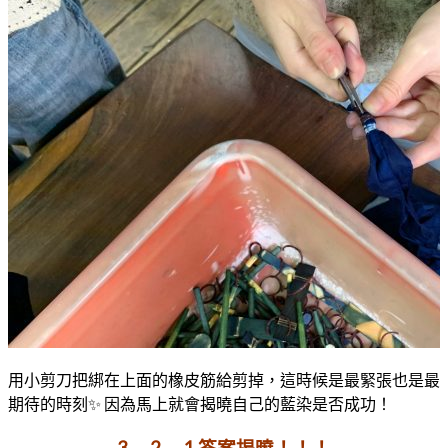
用小剪刀把綁在上面的橡皮筋給剪掉，這時候是最緊張也是最
期待的時刻✨ 因為馬上就會揭曉自己的藍染是否成功！