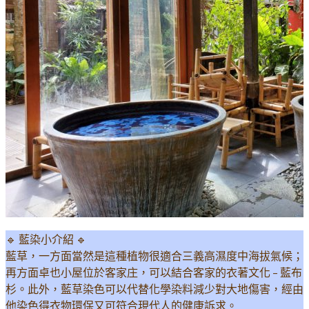
🔹 藍染小介紹 🔹
藍草，一方面當然是這種植物很適合三義高濕度中海拔氣候；
再方面卓也小屋位於客家庄，可以結合客家的衣著文化 – 藍布
杉。此外，藍草染色可以代替化學染料減少對大地傷害，經由
他染色得衣物環保又可符合現代人的健康訴求。