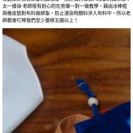
太一樣😅 老師很有耐心的在旁邊一對一做教學，藉由冰棒棍
與橡皮筋對布料做綁紮，防止浸染時顏料滲入布料中，所以老
師都會叮嚀我們至少要綁五圈以上！