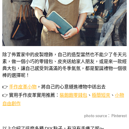
除了佈置家中的皮製燈飾，自己的造型當然也不能少了冬天元
素，做一個小巧的零錢包、皮夾送給家人朋友，或是來一款經
典大包，讓自己感受到滿滿的冬季氣氛，都是聖誕禮物一個很
棒的選擇呢！
👉
手作皮革小物
，將自己的心意縫進禮物中送出去
👉 實用手作皮革實用推薦：
裝飽飽零錢包
、
極簡短夾
、
小物
自由創作
photo source： Pinterest
以上介紹了這麼多種 DIY 點子，有沒有手癢了呢～