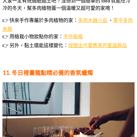
大家一定有玩過紙黏土吧？沒想到一個簡單的 idea 就能在冷
冷的冬天，幫多肉植物蓋一個溫暖又超可愛的家唷！
👉 快來手作專屬於多肉植物的家：
多肉木器小品
、
掌中多肉
鳥籠
👉 用植栽小物妝點你的家：
手作板植
👉 另外，黏土還能這樣變化：
捏塑出可愛應景的聖誕飾品
11. 冬日裡畫龍點睛必備的香氛蠟燭