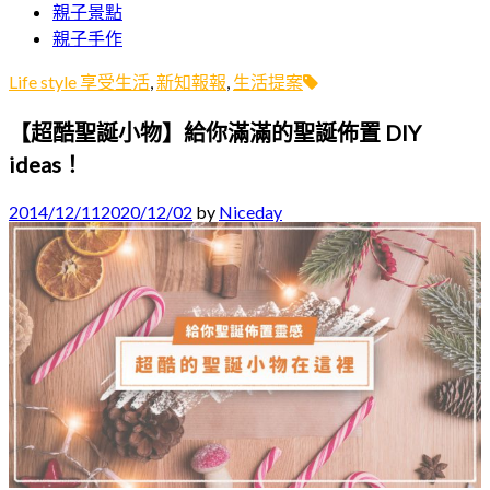
親子景點
字:
親子手作
Life style 享受生活
,
新知報報
,
生活提案
【超酷聖誕小物】給你滿滿的聖誕佈置 DIY
ideas！
2014/12/11
2020/12/02
by
Niceday