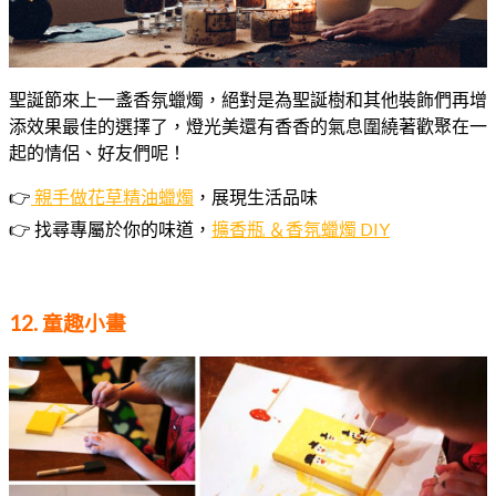
聖誕節來上一盞香氛蠟燭，絕對是為聖誕樹和其他裝飾們再增
添效果最佳的選擇了，燈光美還有香香的氣息圍繞著歡聚在一
起的情侶、好友們呢！
👉
親手做花草精油蠟燭
，展現生活品味
👉
找尋專屬於你的味道，
擴香瓶 ＆香氛蠟燭 DIY
12. 童趣小畫