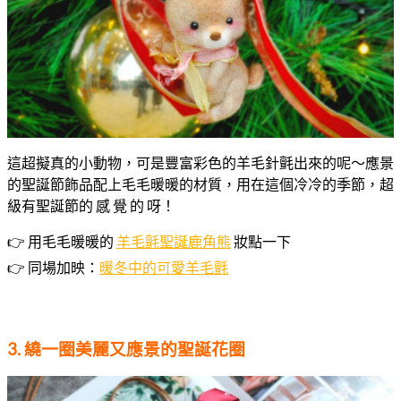
這超擬真的小動物，可是豐富彩色的羊毛針氈出來的呢～應景
的聖誕節飾品配上毛毛暖暖的材質，用在這個冷冷的季節，超
級有聖誕節的 感 覺 的 呀！
👉 用毛毛暖暖的
羊毛氈聖誕鹿角熊
妝點一下
👉 同場加映：
暖冬中的可愛羊毛氈
3. 繞一圈美麗又應景的聖誕花圈