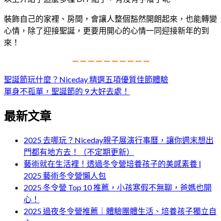
裝飾自己的家裡、房間，會讓人整個豁然開朗起來，也能轉變
心情，除了迎接聖誕，更要用開心的心情一同迎接新年的到
來！
— — — — — — — — — —
文
聖誕節玩什麼？Niceday 精選五項優質佳節體驗
單身不孤單，聖誕節的 9 大好去處！
章
最新文章
導
覽
2025 去哪玩？Niceday親子展演行事曆，讓你週末想出
門都有地方去！（不定期更新）
藝術就在生活裡！透過冬令營培養孩子的美感素養 |
2025 藝術冬令營懶人包
2025 冬令營 Top 10 推薦，小孩寒假不無聊，爸媽也開
心！
2025 過夜冬令營推薦｜體驗團體生活、培養孩子獨立自