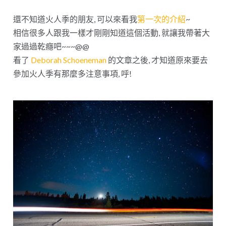
還不知道火人季的朋友, 可以來看我
第一次的介紹
~
相信很多人跟我一樣才剛剛知道這個活動, 就讓我帶著大
家過過乾癮吧~~~@@
看了
Deborah Schoeneman
的文章之後, 才知道原來要去
參加火人季有那麼多注意事項, 呼!