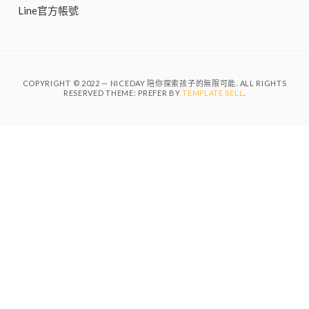
Line官方帳號
COPYRIGHT © 2022 — NICEDAY 陪你探索孩子的無限可能. ALL RIGHTS
RESERVED THEME: PREFER BY
TEMPLATE SELL
.