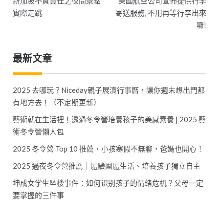
新加坡不負責任之夜間景點
美國航空公司宣佈提供行李
章
實際走跳
寄送服務, 不用再等行李出來
囉!
導
覽
最新文章
2025 去哪玩？Niceday親子展演行事曆，讓你週末想出門都
有地方去！（不定期更新）
藝術就在生活裡！透過冬令營培養孩子的美感素養 | 2025 藝
術冬令營懶人包
2025 冬令營 Top 10 推薦，小孩寒假不無聊，爸媽也開心！
2025 過夜冬令營推薦｜體驗團體生活、培養孩子獨立自主
坤成女学生坠楼事件：如何识别孩子的情绪危机？父母一定
要掌握的三件事