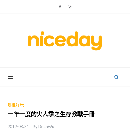
Skip
to
content
親子體驗的首選預訂平台
Niceday 親
子X體驗
哪裡好玩
一年一度的火人季之生存教戰手冊
2012/08/31
By
DeanWu