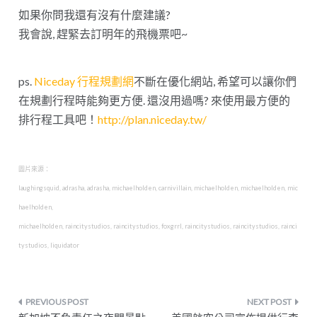
如果你問我還有沒有什麼建議?
我會說, 趕緊去訂明年的飛機票吧~
ps.
Niceday 行程規劃網
不斷在優化網站, 希望可以讓你們
在規劃行程時能夠更方便. 還沒用過嗎? 來使用最方便的
排行程工具吧！
http://plan.niceday.tw/
圖片來源：
laughingsquid
,
adrasha
,
adrasha
,
michaelholden
,
carnivillain
,
michaelholden
,
michaelholden
,
mic
haelholden,
michaelholden
,
raincitystudios
,
raincitystudios
,
foxgrrl
,
raincitystudios
,
raincitystudios
,
rainci
tystudios
,
liquidator
文